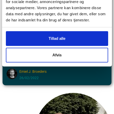
for sociale medier, annonceringspartnere og
analysepartnere. Vores partnere kan kombinere disse
data med andre oplysninger, du har givet dem, eller som
de har indsamlet fra din brug af deres tjenester.
Tillad alle
Tidsregistrering er et krav, ifølge EU-dom fra 2019
EU-dom fastslår, at tidsregistrering er et krav for alle
Afvis
arbejdsgivere, da de skal kunne dokumentere . . .
Læs mere
Emiel J. Broeders
26/02/2022