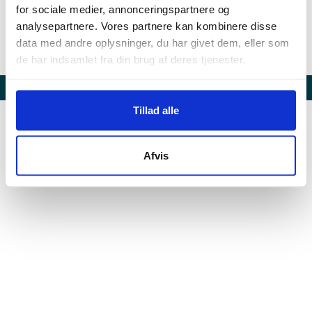
Har du glemt dit kodeord?
for sociale medier, annonceringspartnere og
analysepartnere. Vores partnere kan kombinere disse
data med andre oplysninger, du har givet dem, eller som
de har indsamlet fra din brug af deres tjenester.
© Copyright FarmHelp ApS
Tillad alle
Afvis